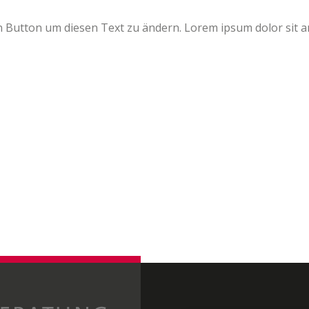
n Button um diesen Text zu ändern. Lorem ipsum dolor sit amet,
Switch The Language
Deutsch
English