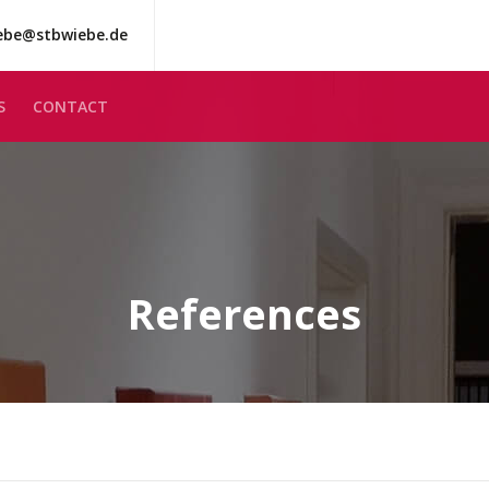
ebe@stbwiebe.de
S
CONTACT
References